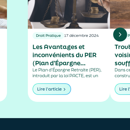
Droit Pratique
17 décembre 2024
Droit 
Les Avantages et
Trou
inconvénients du PER
voisi
(Plan d’Épargne
souf
Retraite) en Droit
Le Plan d’Épargne Retraite (PER),
Dans ce
introduit par la loi PACTE, est un
constru
Français
dispositif d’épargne à long terme
mur pi
destiné à préparer sa retraite. Il se
proprié
Lire l'article
Lire l
décline en trois formes : le PER
immobil
individuel, le PER collectif en
assigné
entreprise, et le PER...
bouché
dans c
verser..