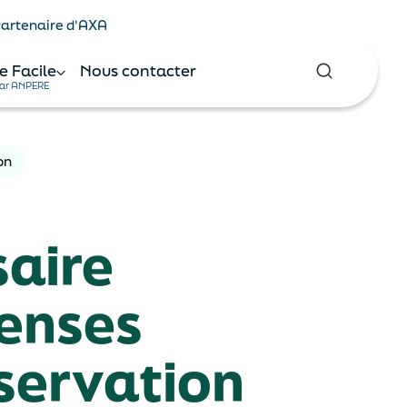
 Partenaire d'AXA
e Facile
Nous contacter
ar ANPERE
on
saire
penses
servation