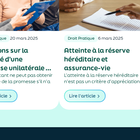
ique
20 mars 2025
Droit Pratique
6 mars 2025
ons sur la
Atteinte à la réserve
é d’une
héréditaire et
e unilatérale de
assurance-vie
ant ne peut pas obtenir
L’atteinte à la réserve héréditaire
 de la promesse s’il n’a
n’est pas un critère d’appréciation
ormément aux conditions
du caractère manifestement
esse, mis en demeure le
exagéré des primes.
icle
Lire l'article
e de justifier de
 du prêt.