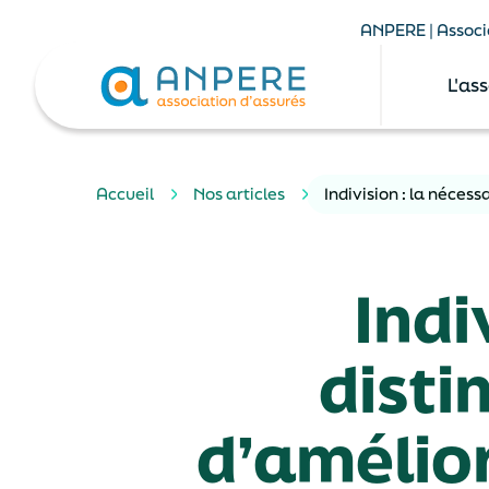
ANPERE | Associa
L'as
Accueil
Nos articles
Indivision : la néces
Indi
disti
d’amélio