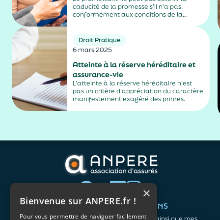
caducité de la promesse s’il n’a pas,
conformément aux conditions de la
promesse, mis en demeure le bénéficiaire
de justifier de l’obtention du prêt.
Droit Pratique
6 mars 2025
Atteinte à la réserve héréditaire et
assurance-vie
L’atteinte à la réserve héréditaire n’est
pas un critère d’appréciation du caractère
manifestement exagéré des primes.
×
Bienvenue sur ANPERE.fr !
QUI SOMMES-NOUS ?
VOS BESOINS
Pour vous permettre de naviguer facilement
L'association
Me protéger ainsi que mes