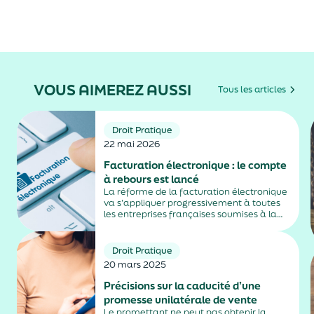
VOUS AIMEREZ AUSSI
Tous les articles
Droit Pratique
22 mai 2026
Facturation électronique : le compte
à rebours est lancé
La réforme de la facturation électronique
va s’appliquer progressivement à toutes
les entreprises françaises soumises à la
TVA, avec une première échéance en
2026 puis une montée en charge en 2027,
selon la nature de leur activité. Un
Droit Pratique
calendrier qui...
20 mars 2025
Précisions sur la caducité d’une
promesse unilatérale de vente
Le promettant ne peut pas obtenir la