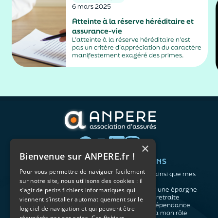
6 mars 2025
Atteinte à la réserve héréditaire et
assurance-vie
L’atteinte à la réserve héréditaire n’est
pas un critère d’appréciation du caractère
manifestement exagéré des primes.
×
Bienvenue sur ANPERE.fr !
QUI SOMMES-NOUS ?
VOS BESOINS
Pour vous permettre de naviguer facilement
L'association
Me protéger ainsi que mes
sur notre site, nous utilisons des cookies : il
Notre organisation
proches
L’équipe
Me constituer une épargne
s’agit de petits fichiers informatiques qui
Les atouts du contrat
Préparer ma retraite
viennent s’installer automatiquement sur le
associatif
Anticiper la dépendance
logiciel de navigation et qui peuvent être
Me préparer à mon rôle
récupérés par nos soins. Ces fichiers