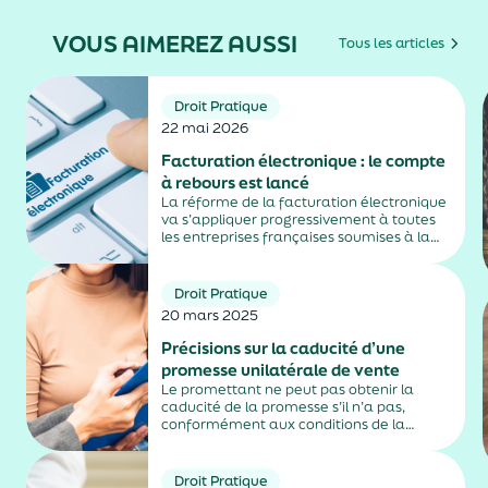
VOUS AIMEREZ AUSSI
Tous les articles
Droit Pratique
22 mai 2026
Facturation électronique : le compte
à rebours est lancé
La réforme de la facturation électronique
va s’appliquer progressivement à toutes
les entreprises françaises soumises à la
TVA, avec une première échéance en
2026 puis une montée en charge en 2027,
selon la nature de leur activité. Un
Droit Pratique
calendrier qui...
20 mars 2025
Précisions sur la caducité d’une
promesse unilatérale de vente
Le promettant ne peut pas obtenir la
caducité de la promesse s’il n’a pas,
conformément aux conditions de la
promesse, mis en demeure le bénéficiaire
de justifier de l’obtention du prêt.
Droit Pratique