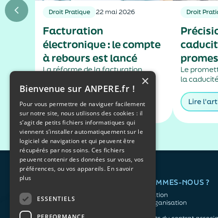
Droit Pratique
22 mai 2026
Droit Prat
Facturation
Précisi
électronique : le compte
caducit
à rebours est lancé
promess
La réforme de la facturation
vente
Le promett
×
électronique va s’appliquer
la caducité
Bienvenue sur ANPERE.fr !
progressivement à toutes les
pas, conf
entreprises françaises soumises à
de la prom
Lire l'article
Lire l'art
Pour vous permettre de naviguer facilement
la TVA, avec une première
bénéficiair
sur notre site, nous utilisons des cookies : il
échéance en 2026 puis une
l’obtention
s’agit de petits fichiers informatiques qui
montée en charge en 2027, selon
viennent s’installer automatiquement sur le
la nature de leur activité. Un
logiciel de navigation et qui peuvent être
calendrier qui...
récupérés par nos soins. Ces fichiers
peuvent contenir des données sur vous, vos
préférences, ou vos appareils.
En savoir
plus
QUI SOMMES-NOUS ?
L'association
ESSENTIELS
Notre organisation
L’équipe
PERFORMANCE