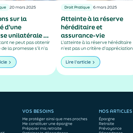
ique
20 mars 2025
Droit Pratique
6 mars 2025
ons sur la
Atteinte à la réserve
é d’une
héréditaire et
e unilatérale de
assurance-vie
ant ne peut pas obtenir
L’atteinte à la réserve héréditaire
 de la promesse s’il n’a
n’est pas un critère d’appréciation
ormément aux conditions
du caractère manifestement
esse, mis en demeure le
exagéré des primes.
icle
Lire l'article
e de justifier de
 du prêt.
VOS BESOINS
NOS ARTICLES
Me protéger ainsi que mes proches
Épargne
Me constituer une épargne
Retraite
Préparer ma retraite
Prévoyance