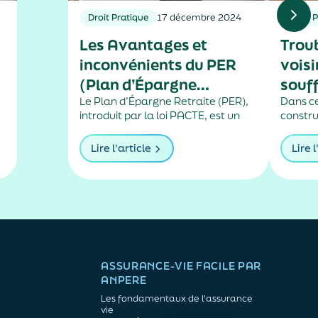
Droit Pratique
17 décembre 2024
Droit 
Les Avantages et
Trou
inconvénients du PER
voisi
(Plan d’Épargne
souf
Retraite) en Droit
Le Plan d’Épargne Retraite (PER),
Dans ce
introduit par la loi PACTE, est un
constru
Français
dispositif d’épargne à long terme
mur pi
destiné à préparer sa retraite. Il se
proprié
Lire l'article
Lire l
décline en trois formes : le PER
immobil
individuel, le PER collectif en
assigné
entreprise, et le PER...
bouché
dans c
verser..
ASSURANCE-VIE FACILE PAR
ANPERE
Les fondamentaux de l'assurance
vie