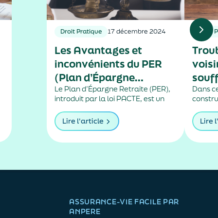
Droit Pratique
17 décembre 2024
Droit 
Les Avantages et
Trou
inconvénients du PER
voisi
(Plan d’Épargne
souf
Retraite) en Droit
Le Plan d’Épargne Retraite (PER),
Dans ce
introduit par la loi PACTE, est un
constru
Français
dispositif d’épargne à long terme
mur pi
destiné à préparer sa retraite. Il se
proprié
Lire l'article
Lire l
décline en trois formes : le PER
immobil
individuel, le PER collectif en
assigné
entreprise, et le PER...
bouché
dans c
verser..
ASSURANCE-VIE FACILE PAR
ANPERE