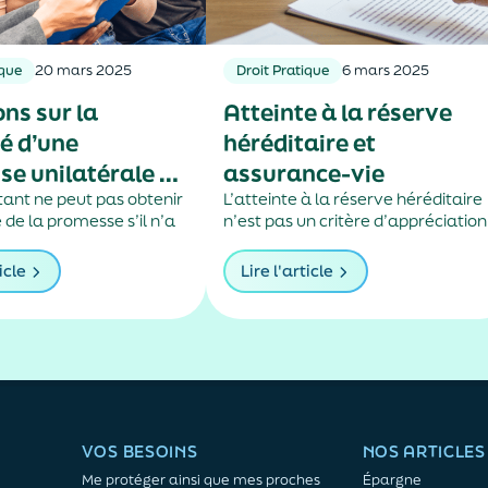
ique
20 mars 2025
Droit Pratique
6 mars 2025
ons sur la
Atteinte à la réserve
é d’une
héréditaire et
e unilatérale de
assurance-vie
ant ne peut pas obtenir
L’atteinte à la réserve héréditaire
 de la promesse s’il n’a
n’est pas un critère d’appréciation
ormément aux conditions
du caractère manifestement
esse, mis en demeure le
exagéré des primes.
icle
Lire l'article
e de justifier de
 du prêt.
VOS BESOINS
NOS ARTICLES
Me protéger ainsi que mes proches
Épargne