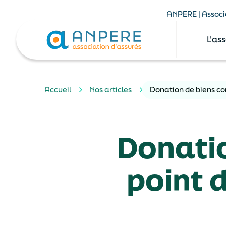
ANPERE | Associa
L'as
Accueil
Nos articles
Donation de biens co
Donati
point d